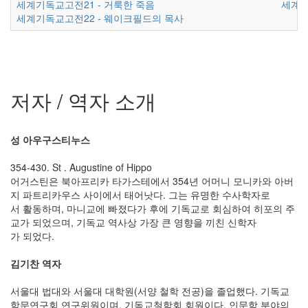
세계기독교고전21 - 거룩한 죽음
세계기
세계기독교고전22 - 웨이크필드의 목사
저자 / 역자 소개
성 아우구스티누스
354-430. St . Augustine of Hippo
어거스틴은 북아프리카 타가스테에서 354년 어머니 모니카와 아버
지 파트리카우스 사이에서 태어낫다. 그는 유명한 수사학자로
서 활동하며, 마니교에 빠졌다가 후에 기독교로 회심하여 히포의 주
교가 되었으며, 기독교 역사상 가장 큰 영향을 끼친 신학자
가 되었다.
김기찬 역자
서울대 법대와 서울대 대학원(서양 철학 전공)을 졸업했다. 기독교
학문연구회 연구위원이며, 기독교철학회 회원이다. 인문학 분야의