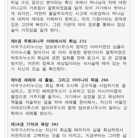
하실 수도 없으신 분이라는 확신 속에서 하나님과 악에 대한
마니교의 가르침이 잘못되었음을 알게 되어 거기에서 벗어나
게 되지만, 여전히 물질주의적인 사고에 사로잡혀서 하나님
에 대하여 제대로 이해하지 못하고, 악의 기원이라는 문제로
깊은 고민에 빠진다. 그런 가운데 여러 경로를 통해서 점성
술이 거짓임을 알게 된다.
제8권 무화과나무 아래에서의 회심 232
아우구스티누스는 암브로시우스의 영적인 아버지였던 심플리
키아누스를 찾아가서 로 마의 유명한 웅변가이자 철학자였던
빅토리누스의 회심에 관한 일화를 전해 듣고서 깊 은 감명을
받지만, 여전히 정욕과 세상일이라는 쇠사슬에 매여 있는 자
기 자신의 모습 을 확인한다.
제9권 세례와 새 출발, 그리고 어머니의 죽음 266
아우구스티누스는 회심 후에 수사학 교수직을 사임하기로 결
심하고, 친구인 베레쿤두스가 소유하고 있던 카시키아쿰의
별장으로 거주지를 옮겨서, 거기에서 성경을 읽고 묵상하며
책들을 저술하는 일을 하며 세례를 준비해서, 자신의 아들인
아데오다투스와 알리피우스와 함께 암브로시우스의 밀라노 교
회에서 세례를 받는다.
제10권 기억과 욕망 302
아우구스티누스는 자신이 회심할 때까지의 삶을 회상하면서
자전적으로 고백하는 것을 다 마치고, 지금부터는 그러한 삶