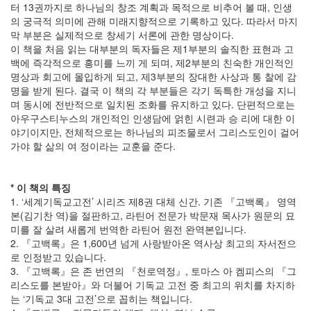
터 13권까지로 하나님의 창조 계획과 목적으로 비추어 볼 때, 인생
의 궁극적 의미에 관해 미래지향적으로 기록하고 있다. 따라서 마지
막 부분은 실제적으로 창세기 서론에 관한 명상이다.
이 책을 처음 읽는 대부분의 독자들은 제1부분의 솔직한 표현과 고
백에 즉각적으로 흥미를 느끼 게 되며, 제2부분의 친숙한 개인적인
명상과 회고에 몰입하게 되고, 제3부분의 장대한 사상과 통 찰에 감
명을 받게 된다. 결국 이 책의 각 부분들은 각기 독특한 개성을 지니
며 동시에 전반적으로 일치된 조화를 유지하고 있다. 단편적으로는
아우구스티누스의 개인적인 인생담에 얽힌 시련과 승 리에 대한 이
야기이지만, 전체적으로는 하나님의 피조물로서 그리스도인이 걸어
가야 할 삶의 여 정이라는 교훈을 준다.
* 이 책의 특징
1. ‘세계기독교고전’ 시리즈 제8권 대체 신간. 기존 『고백록』 영역
본(김기찬 역)을 절판하고, 라틴어 전문가 박문재 목사가 원문의 묘
미를 잘 살려 새롭게 번역한 라틴어 원전 완역본입니다.
2. 『고백록』은 1,600년 넘게 사랑받아온 역사상 최고의 자서전으
로 인정받고 있습니다.
3. 『고백록』은 존 번연의 『천로역정』, 토마스 아 켐피스의 『그
리스도를 본받아』와 더불어 기독교 고전 중 최고의 위치를 차지하
는 ‘기독교 3대 고전’으로 꼽히는 책입니다.