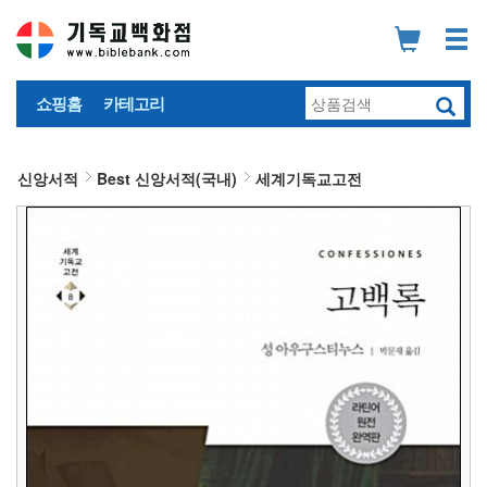
쇼핑홈
카테고리
신앙서적
Best 신앙서적(국내)
세계기독교고전