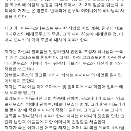
한 목소리에 이끌려 성경을 펴서 로마서 13:13의 말씀을 읽는다. 이
리하여 저자는 온 영혼이 변화되어 친구와 어머니에게 하나님의 사
랑을 전한다
제 9 권 : 아우구스티누스는 수사학 직업을 버릴 계획, 친구인 네브
리디우스와 베레쿤두스의 죽음, 그의 나이 33살에 세례받은 것, 어
머니 모니카의 덕과 죽음에 대하여 이야기한다.
저자는 자신의 불의함을 인정하면서 안전의 조성자 하나님과 구속
주 예수 그리스도를 찬양한다. 그자는 아직 그리스도인이 아닌 친구
베레쿤두스의 저택에 가서 쉬면서 네브리디우스와 자신의 회개와
죽음을 언급한다 .
암브로시우스의 권고를 따라서 저자는 이사야서의 예언을 읽지만
이해하지 못한다
저자는 그의 아들 아데오다투스 및 알리피우스와 더불어 밀라노에
서 세례를 받는다.
밀라노에서 만들어진 교회 찬송에 관하여, 유스티나가 일으킨 암브
로시우스의 박해에 관하여, 에보디우스의 회개, 그와 함께 아프리카
로 돌아갈 때 죽은 어머니의 죽음에 관하여, 그리고 저자는 그녀의
교육을 다정다감하게 이야기한다. 저자는 어머니의 칭송할 만한 습
관과 남편과 아들들에 대한 어머니의 친절함을 서술한다
저자가 죽은 어머니를 애도함 저자는 어머니의 죄를 위하여 하나님