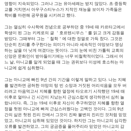
영향이 지속되었다. 그러나 그는 유아세례는 받지 않았다. 초·중등학
교를 거치면서 아우구스티누스가 지적인 재능을 보이자 가족들은
학비를 마련해 공무원을 시키려고 했다.
그는 열심히 수사학에 전념으로 공부하던 중 19세 때 카르타고에서
학생이 된 그는 키케로의 글 ＇호르텐시우스＇를 읽고 크게 감동을
받았다. 그때부터 그는 ＇철학＇에 대한 정열로 가득 찼다. 그것은
단순히 진리를 추구한다는 의미가 아니라 세속적인 야망보다 명상
하는 삶을 더 낫게 여겼다는 뜻이다. 그의 눈에 비친 가톨릭 교회의
신앙은 문화인이 받아들이기에는 너무 비철학적이었다. 그래서 어
느 날, 마니교를 알게 되었을 때 그는 권위보다 이성에 호소하는 마
니교에 쉽게 심취했다.
그는 마니교에 빠진 9년 간의 기간을 이렇게 말하고 있다. 나는 지혜
를 발견하면 공허한 야망의 텅 빈 소망과 거짓된 어리석음을 모두 버
리려고 마음먹고서 지혜를 향한 열정에 타오르기 시작했던 19세 때
이후로 얼마나 긴 시간이 지났는지 근심스럽게 생각하면서 심히 놀
랐나이다. 즉, 그는 19세 이후로 자신이 추구하였던 지혜를 향한 열
정을 헛된 마니교에 빠져 근심스러웠다는 고백인 것이다. 그의 9년
간의 삶은 헛된 진리 안에서 그것이 진짜 불변의 진리인 것처럼 믿었
었고, 마니교의 심취해 있었던 것이다. 하지만 그는 마니교의 심각한
오류를 발견하였고, 그의 궁금증을 풀어주리라 믿었던 마니교의 감