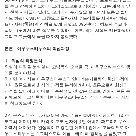
를 듣고 감동하여 그해에 그리스도교로 회심하였다. 그는 개종에 앞
서 친한 사람들과 밀라노 교외에서 수개월을 보내면서 토론을 벌이
기도 하였다. 388년 고향으로 돌아가서 수도생활을 시작하려 하였
으나 사제(司祭)의 직책을 맡게 되었고, 395년에는 히포의 주교가
되어 그곳에서 바쁜 직무를 수행하는 한편, 많은 저작을 발표하였다.
그리고 그곳에서 죽을 때까지 봉직했다.
본론 : 아우구스티누스의 회심과정
Ⅰ. 회심의 과정분석
회심의 과정을 분석할 때 고백록의 순서를 즉, 아우구스티누스의 생
애를 보아야한다.
하지만 여기서는 아우구스티누스의 연대기순서로써의 회심과정이
아닌 흐름으로써 회심의 과정을 분석하려한다. 흐름으로써 회심의
과정을 살피려고 하다보니 주관적일 것 같은 요소로 인해서 본론 두
번째로써 ＇고백록에 따른 아우구스티누스의 생애＇부분에서 자세
히 참고했으면 한다.
아우구스티누스, 그가 태어난 가정은 중산층이었다. 신실한 그리스
도교의 어머니 모니카와 이교도 신자이셨던 아버지 파트리키우스
아래서 태어났다. 열성적이고 경건한 어머니 밑에서 교육적으로 아
우구스티누스는 ＇그리스도의 이름＇에 대해 경외심을 품었고 그