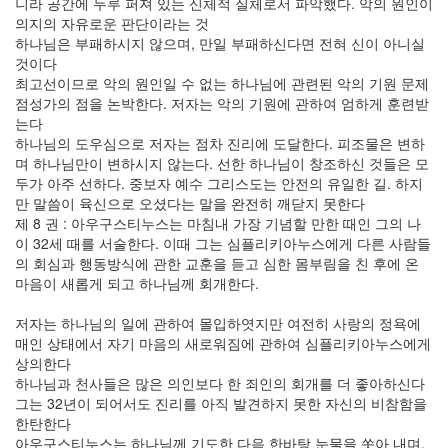
니라 공간에 두루 퍼져 있는 신체적 실체로서 파악했다. 악의 원인이
의지의 자유로운 판단이라는 것
하나님은 부패하시지 않으며, 만일 부패하신다면 전혀 신이 아니실
것이다
최고선이므로 악의 원인일 수 없는 하나님에 관련된 악의 기원 문제
점성가의 점을 논박한다. 저자는 악의 기원에 관하여 엄하게 훈련받
는다
하나님의 도우심으로 저자는 점차 진리에 도달한다. 피조물은 변하
며 하나님만이 변하시지 않는다. 선한 하나님이 창조하신 것들은 모
두가 아주 선하다. 중보자 예수 그리스도는 안전의 유일한 길. 하지
만 말씀이 육신으로 오셨다는 말을 완전히 깨닫지 못한다
제 8 권 : 아우구스티누스는 마침내 가장 기념할 만한 때인 그의 나
이 32세 때를 서술한다. 이때 그는 심플리키아누스에게 다른 사람들
의 회심과 행동방식에 관한 교훈을 듣고 심한 몸부림을 친 후에 온
마음이 새롭게 되고 하나님께 회개한다.
저자는 하나님의 일에 관하여 몰입하엿지만 여전히 사랑의 정욕에
매인 상태에서 자기 마음의 새로워짐에 관하여 심플리키아누스에게
상의한다
하나님과 천사들은 많은 의인보다 한 죄인의 회개를 더 좋아하신다
그는 32년이 되어서도 진리를 아직 발견하지 못한 자신의 비참함을
한탄한다
아우구스티누스는 하나님께 기도한 다음 한바탕 눈물을 쏫아 내며,