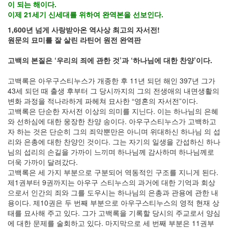
이 되는 해이다.
이제 21세기 신세대를 위하여 완역본을 선보인다.
1,600년 넘게 사랑받아온 역사상 최고의 자서전!
원문의 묘미를 잘 살린 라틴어 원전 완역판
고백의 본질은 ‘우리의 죄에 관한 것’과 ‘하나님에 대한 찬양’이다.
고백록은 아우구스티누스가 개종한 후 11년 되던 해인 397년 그가
43세 되던 때 출생 후부터 그 당시까지의 그의 전생애의 내면생활의
변화 과정을 적나라하게 파헤쳐 묘사한 “영혼의 자서전”이다.
고백록은 단순한 자서전 이상의 의미를 지닌다. 이는 하나님의 은혜
와 선하심에 대한 웅장한 찬양 송이다. 아우구스티누스가 고백하고
자 하는 것은 단순히 그의 죄악뿐만은 아니며 위대하신 하나님 의 섭
리와 은총에 대한 찬양인 것이다. 그는 자기의 일생을 간섭하신 하나
님의 섭리의 손길을 가까이 느끼며 하나님께 감사하며 하나님께로
더욱 가까이 달려갔다.
고백록은 세 가지 부분으로 구분되어 역동적인 구조를 지니게 된다.
제1권부터 9권까지는 아우구 스티누스의 과거에 대한 기억과 회상
으로서 인간의 죄와 그를 도우시는 하나님의 은총과 관용에 관한 내
용이다. 제10권은 두 번째 부분으로 아우구스티누스의 영적 현재 상
태를 묘사해 주고 있다. 그가 고백록을 기록할 당시의 주교로서 양심
에 대한 문제를 술회하고 있다. 마지막으로 세 번째 부분은 11권부