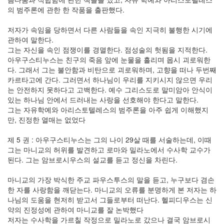
의 범주론에 관한 한 작품을 출판했다.
저자가 속임을 당하면서 다른 사람들을 속인 지극히 불행한 시기에
관하여 말한다.
그는 자신을 속인 점쟁이를 경멸한다. 점성술의 헛됨을 지적한다.
아우구스티누스는 친구의 죽음 앞에 눈물을 흘리며 몹시 괴로워한
다. 그래서 그는 불안함과 비탄으로 괴로워하며, 고향을 떠나 두번째
카르타고에 간다. 그러면서 하나님이 우리를 지키시지 않으면 우리
는 안전하지 못하다고 고백한다. 예수 그리스도로 말미암아 안식이
있는 하나님 안에서 드러내는 사랑을 선호해야 한다고 말한다.
그는 자유학예와 아리스토텔레스의 범주론을 아주 쉽게 이해했지
만, 진정한 열매는 없었다
제 5 권 : 아우구스티누스는 그의 나이 29살 때를 서술하는데, 이때
그는 마니교의 허위를 발견하고 로마와 밀라노에서 수사학 교수가
된다. 그는 암브로시우스의 설교를 듣고 정신을 차린다.
마니교의 가장 박식한 주교 파우스투스의 말을 듣고, 누구보다 겸손
한 자를 사랑함을 깨닫는다. 마니교의 오류를 분명하게 본 저자는 하
나님의 도움을 현저히 받고서 그들로부터 떠난다. 헬피디우스는 신
약의 진정성에 관하여 마니교를 잘 논박했다
저자는 수사학을 가르칠 작정으로 밀라노로 갔으나 결국 암브로시