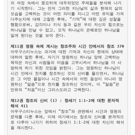
의 여정 속에서 중요하게 대두되었던 주제들을 분석해 나가
기 시작한다. 그는 먼저 그러한 지난날의 삶과 현재의 삶의
모습을 고백하는 것이 어떤 의미를 지니고 어떤 유익을 가져
다주는지에 대해 고찰한 후에, “기억”에 대한 깊은 성찰을
행함으로써, 감각이나 지식 등과 같은 우리 자신의 힘으로는
하나님을 만날 수 없고, 오직 하나님의 은혜로만 하나님을
알게 된다는 것을 보여 준다.
제11권 영원 속에 계시는 창조주와 시간 안에서의 창조 370
아우구스티누스는 과거에 대한 기억과 자신의 현재의 상태에
대하여 말한 후에, 자기가 영원하신 하나님 앞에 고백하는
목적은 자신과 사람들의 마음을 고무시켜서 하나님을 더 사
랑하게 하기 위한 것임을 밝힌다. 그는 영원하신 하나님이
시간 안에서 천지를 창조하신 것의 신비를 물으면서, 하나님
은 그 어떤 물질이나 시간 속에서의 어떤 음성이 아니라 영
원하신 “말씀”으로 천지를 창조하신 것이며, 이 “말씀”은
만유의 “처음”이신 그리스도라고 고백한다.
제12권 창조의 신비 (1) : 창세기 1:1-2에 대한 문자적
해석 411
아우구스티누스는 앞에서 “창조”와 관련해서 시간과 영원의
문제를 다룬 후에, 이제 여기에서는 창조의 신비를 본격적으
로 다루어 나가기 위하여 창세기 1:1-2에 대한 자신의 해석
을 제시한다.