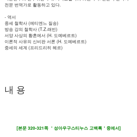
전문 번역가로 활동하고 있다.
- 역서
중세 철학사 (에티엔느 질송)
방송 강의 철학사 (T.Z.래빈)
서양 사상의 황혼에서 (H. 도예베르트)
이론적 사유의 신비판 서론 (H. 도예베르트)
중세의 세계 (프리드리히 헤르)
내 용
[본문 320-321쪽 ＇성아우구스티누스 고백록＇중에서]