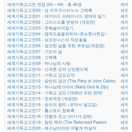
세계기독교고전 전집 (00 ~ 49) - 총 46권
세계기
세계기독교고전00 - 성 아우구스티누스 고백록
세계기
세계기독교고전01 - 데이비드 브레이너드 생애와 일기
세계기
세계기독교고전02 - 그리스도를 본받아 (개정판)
세계기
세계기독교고전03 - 존웨슬리의일기
세계기
세계기독교고전04 - 영적도움을위하여<존뉴톤서한집>
세계기
세계기독교고전05 - 성프란시스의 작은꽃들
세계기
세계기독교고전06 - 경건한 삶을 위한 부르심(개정판)
세계기
세계기독교고전07 - 기도의 삶
세계기
세계기독교고전08 - 고백록
세계기
세계기독교고전09 - 하나님의 사랑
세계기
세계기독교고전10 - 신국론 요약 신앙핸드북
세계기
세계기독교고전11 - 기독교 강요요약
세계기
세계기독교고전12 - 칼빈의 경건 (The Piety of John Calvin)
세계기
세계기독교고전13 - 하나님께가까이 (Nabij God te Zijn)
세계기
세계기독교고전14 - 기독교 강요 (1536년 초판 완역)
세계기
세계기독교고전15 - 천로역정 (개정판)
세계기
세계기독교고전16 - 승리의 원리 <로마서 설교집>
세계기
세계기독교고전17 - 톨스토이 참회록
세계기
세계기독교고전18 - 연합과 친교 (아가서 강해)
세계기
세계기독교고전19 - 참된 목자 (The Reformed Pastor)
세계기
세계기독교고전20 - 예수님이라면 어떻게 하실까
세계기