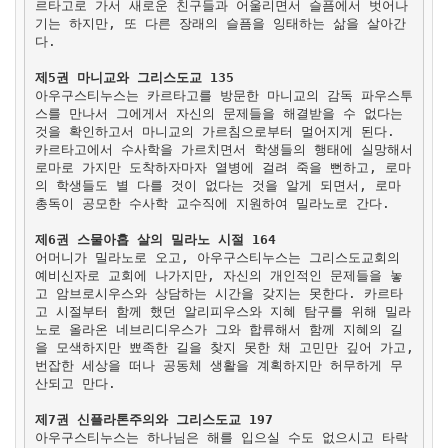
르타고로 가서 새로운 친구들과 어울리면서 슬픔에서 벗어나
기는 하지만, 또 다른 장래의 슬픔을 잉태하는 삶을 살아간
다.
제5권 마니교와 그리스도교 135
아우구스티누스는 카르타고를 방문한 마니교의 감독 파우스투
스를 만나서 그에게서 자신의 문제들을 해결받을 수 없다는
것을 확인하고서 마니교의 가르침으로부터 멀어지게 된다.
카르타고에서 수사학을 가르치면서 학생들의 행태에 실망해서
로마로 가지만 도착하자마자 열병에 걸려 죽을 뻔하고, 로마
의 학생들도 별 다를 것이 없다는 것을 알게 되면서, 로마
총독이 공모한 수사학 교수직에 지원하여 밀라노로 간다.
제6권 스물아홉 살의 밀라노 시절 164
어머니가 밀라노로 오고, 아우구스티누스는 그리스도교회의
예비신자로 교회에 나가지만, 자신의 개인적인 문제들을 놓
고 암브로시우스와 상담하는 시간을 갖지는 못한다. 카르타
고 시절부터 함께 했던 알리피우스와 지혜 탐구를 위해 밀라
노로 올라온 네브리디우스가 그와 합류해서 함께 지혜의 길
을 모색하지만 뾰족한 길을 찾지 못한 채 고민만 깊어 가고,
번잡한 세상을 떠나 공동체 생활을 계획하지만 허무하게 무
산되고 만다.
제7권 신플라톤주의와 그리스도교 197
아우구스티누스는 하나님은 해를 입으실 수도 없으시고 타락