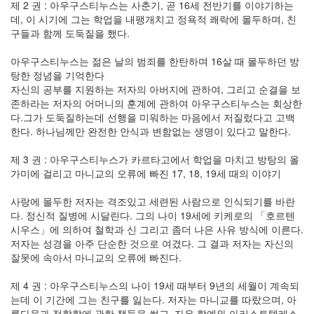
제 2 권 : 아우구스티누스는 사춘기, 곧 16세 전반기를 이야기하는
데, 이 시기에 그는 학업을 내팽개치고 정욕적 쾌락에 몰두하며, 친
구들과 함께 도둑질을 했다.
아우구스티누스는 젊은 날의 범죄를 한탄하며 16살 때 몰두하던 방
탕한 정념을 기억한다
자신의 공부를 지원하는 저자의 아버지에 관하여, 그리고 순결을 보
존하라는 저자의 어머니의 훈계에 관하여 아우구스티누스는 회상한
다.그가 도둑질하는데 선행을 미워하는 마음에서 저질렀다고 고백
한다. 하나님께만 완전한 안식과 변함없는 생명이 있다고 말한다.
제 3 권 : 아우구스티누스가 카르타고에서 학업을 마치고 방탕의 올
가미에 걸리고 마니교의 오류에 빠진 17, 18, 19세 때의 이야기
사랑에 몰두한 저자는 격조있고 세련된 사람으로 인식되기를 바란
다. 정신적 질병에 시달린다. 그의 나이 19세에 키케로의 「호르텐
시우스」에 의하여 철학과 신 그리고 좀더 나은 사유 방식에 이른다.
저자는 성경을 아주 단순한 것으로 여겼다. 그 결과 저자는 자신의
잘못에 속아서 마니교의 오류에 빠진다.
제 4 권 : 아우구스티누스의 나이 19세 때부터 9년의 세월이 계속되
는데 이 기간에 그는 친구를 잃는다. 저자는 마니교를 따랐으며, 아
름다움과 적합함에 관한 책들을 썼고, 자유 학예와 아리스토텔레스