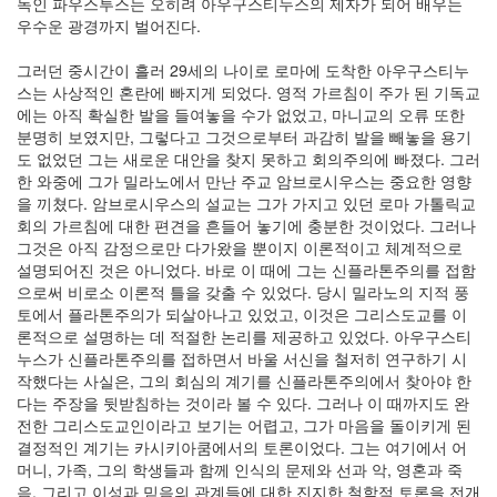
독인 파우스투스는 오히려 아우구스티누스의 제자가 되어 배우는
우수운 광경까지 벌어진다.
그러던 중시간이 흘러 29세의 나이로 로마에 도착한 아우구스티누
스는 사상적인 혼란에 빠지게 되었다. 영적 가르침이 주가 된 기독교
에는 아직 확실한 발을 들여놓을 수가 없었고, 마니교의 오류 또한
분명히 보였지만, 그렇다고 그것으로부터 과감히 발을 빼놓을 용기
도 없었던 그는 새로운 대안을 찾지 못하고 회의주의에 빠졌다. 그러
한 와중에 그가 밀라노에서 만난 주교 암브로시우스는 중요한 영향
을 끼쳤다. 암브로시우스의 설교는 그가 가지고 있던 로마 가톨릭교
회의 가르침에 대한 편견을 흔들어 놓기에 충분한 것이었다. 그러나
그것은 아직 감정으로만 다가왔을 뿐이지 이론적이고 체계적으로
설명되어진 것은 아니었다. 바로 이 때에 그는 신플라톤주의를 접함
으로써 비로소 이론적 틀을 갖출 수 있었다. 당시 밀라노의 지적 풍
토에서 플라톤주의가 되살아나고 있었고, 이것은 그리스도교를 이
론적으로 설명하는 데 적절한 논리를 제공하고 있었다. 아우구스티
누스가 신플라톤주의를 접하면서 바울 서신을 철저히 연구하기 시
작했다는 사실은, 그의 회심의 계기를 신플라톤주의에서 찾아야 한
다는 주장을 뒷받침하는 것이라 볼 수 있다. 그러나 이 때까지도 완
전한 그리스도교인이라고 보기는 어렵고, 그가 마음을 돌이키게 된
결정적인 계기는 카시키아쿰에서의 토론이었다. 그는 여기에서 어
머니, 가족, 그의 학생들과 함께 인식의 문제와 선과 악, 영혼과 죽
음, 그리고 이성과 믿음의 관계들에 대한 진지한 철학적 토론을 전개