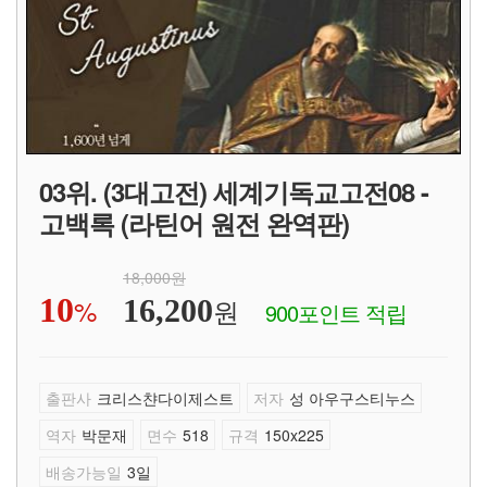
03위. (3대고전) 세계기독교고전08 -
고백록 (라틴어 원전 완역판)
18,000원
10
%
원
16,200
900포인트 적립
출판사
크리스챤다이제스트
저자
성 아우구스티누스
역자
박문재
면수
518
규격
150x225
배송가능일
3일