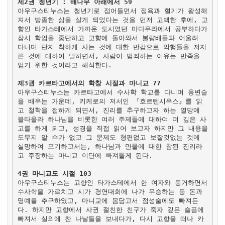
제2권 청년기 : 배나무 아래에서 59
아우구스티누스는 청년기로 접어들면서 정욕과 혈기가 왕성해
져서 방종한 삶을 살게 되었다는 것을 먼저 고백한 후에, 고
향인 타가스테에서 가까운 도시였던 마다우라에서 공부하다가
잠시 학업을 중단하고 고향에 돌아와서 불량배들과 어울려
다니며 단지 착하게 사는 것에 대한 반감으로 악행들을 저지
른 것에 대하여 말하면서, 사람이 범죄하는 이유는 만족을
얻기 위한 것이라고 해석한다.
제3권 카르타고에서의 학창 시절과 마니교 77
아우구스티누스는 카르타고에서 수사학 학교를 다니며 웅변술
을 배우는 가운데, 키케로의 저서인 『호르텐시우스』를 읽
고 철학을 접하게 되면서, 진리를 추구하고자 하는 열망에
불타올라 하나님을 비롯한 여러 주제들에 대하여 더 깊은 사
고를 하게 되고, 성경을 직접 읽어 보고자 하지만 그 내용을
도무지 알 수가 없고 그 문제도 형편없고 보잘것없는 것에
실망하여 포기하고서는, 하나님과 만물에 대한 참된 진리라
고 주장하는 마니교 이단에 빠져들게 된다.
4권 마니교도 시절 103
아우구스티누스는 고향인 타가스테에서 한 여자와 동거하면서
수사학을 가르치고 시가 경연대회에 나가 우승하는 등 돈과
명예를 추구하였고, 마니교에 몸담고서 점성술에도 빠져든
다. 하지만 고향에서 사귄 절친한 친구가 죽자 깊은 슬픔에
빠져서 실의에 찬 나날들을 보내다가, 다시 고향을 떠나 카