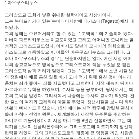
* 아우구스티누스
그리스도교 교회가 낳은 위대한 철학자이고 사상가이다.
그는 북아프리카에 있는 누미디아지방에 타가스테(Tagaste)에서 태
어났다.
그의 생애는 주요저서라고 할 수 있는 ＇고백록＇에 기술되어 있다.
아버지 파트리키우스는 이교도이였고 그리고 어머니인 모니카는 열
성적인 그리스도교도였다. 아버지도 말년에 모니카의 영향으로 그
리스도교로 개종하였으며, 아들인 아우구스티누스도 그러했다. 그
러나 아우구스티누스의 경우는 단순하지만은 않다. 어린 시절 어머
니의 종교교육으로 명목상으로 그리스도교에 적을 두었을 뿐 참된
그리스도적 삶과 거리가 멀었다. 그는 ＇고백록＇에서 소년 시절 남
의 정원에서 배를 훔친 일을 배가 고파 먹기 위해 훔친 것이 아니라
훔치는 죄가 좋아서 죄를 저질렀다고 고백한다. 지적 재능이 뛰어나
카르타고로 유학을 하였으며, 수사학 등을 공부하여, 당시로서는 최
고의 교육을 받았다. 그리하여서 나중에는 수사학 교사가 되었다. 천
한 출신의 여자와 교제하여 아들을 두었다. 청년시절을 보내며 타락
생활에 빠지기도 하였으나, 19세 때에는 지적 탐구에 강렬한 관심이
쏠려 마침내 선악이원론과, 체계화하기 시작한 우주론을 주장하는
마니교로 기울어졌다. 이 시절 마니교를 9년간 신봉하면서 그는 회
의기를 보내며 신플라톤주의에서 그리스도교에 이르기까지 정신적
편력을 하였다. 그의 그리스도교로의 개종에 큰 영향을 끼친 사람은
384년에 만난 밀라노의 주교 암브로시우스였다. 암브로시오의 설교