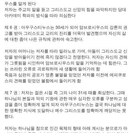
우스를 알게 된다
저자는 주교의 말을 듣고 그리스도교 신앙의 힘을 파악하지만 당대
아카데미 학파의 방식을 따라 의심한다
제 6 권 : 아우구스티누스는 30세가 되어 암브로시우스의 강론의 권
고를 받아 그리스도교 교리의 진리를 더욱더 발견했으며 자신의 삶
에 대한 좀더 나은 규칙에 관하여 숙고한다.
저자의 어머니는 저자를 따라 밀라노로 가며, 아들이 그리스도교 신
앙을 받아들이기 전에 죽지 않겠다고 천명한다. 저자는 자신의 견해
가 그릇됨을 시인하며 암브로시우스의 말을 기억하는 데 힘쓴다. 그
는 쓰라린 오류로 괴로워하며 새 생활에 들어가려 함
죽음과 심판의 공포가 영혼 불멸을 믿었던 저자를 이전에 에피쿠로
스의 견해를 믿었던 불함에서 돌이키게 함
제 7 권 : 저자는 젊은 시절 즉 그의 나이 31세 때를 회상한다. 그때
하나님의 본질과 악의 기원에 관한 매우 심각한 오류를 구분하고 성
경을 좀더 정확하게 알게 되자 아우구스티누스는 결국 하나님에 대
한 명확한 지식에 도달하나 예수 그리스도를 정확하게 깨닫지는 못
했다.
저자는 하나님을 참으로 인간 육체의 형태 아래 계시는 분으로가 아