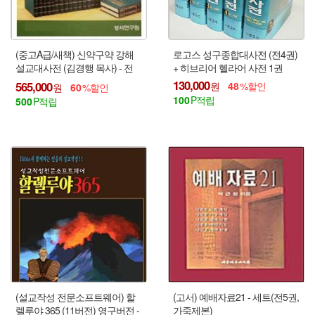
(중고A급/새책) 신약구약 강해
로고스 성구종합대사전 (전4권)
설교대사전 (김경행 목사) - 전
+ 히브리어 헬라어 사전 1권
46권 : 통합에서 권위 있는 강해
130,000
565,000
48
60
설교집 !!!
100
500
(설교작성 전문소프트웨어) 할
(고서) 예배자료21 - 세트(전5권,
렐루야 365 (11버전) 영구버전 -
가죽제본)