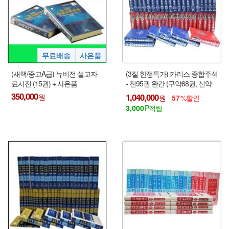
(새책/중고A급) 뉴비전 설교자
(3질 한정특가) 카리스 종합주석
료사전 (15권) + 사은품
- 전95권 완간 (구약68권, 신약
27권) - 몇질 안 남음 !!!
350,000
1,040,000
57
3,000