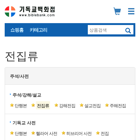
쇼핑홈
카테고리
전집류
주석/사전
주석/강해/설교
단행본
전집류
강해전집
설교전집
주해전집
기독교 사전
단행본
헬라어 사전
히브리어 사전
전집