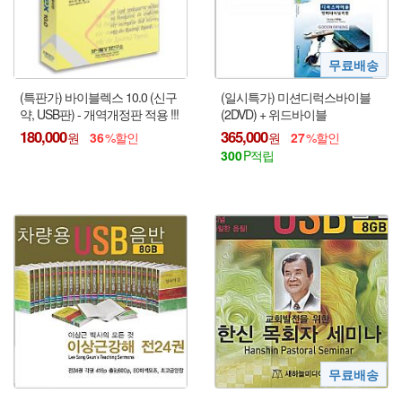
(특판가) 바이블렉스 10.0 (신구
(일시특가) 미션디럭스바이블
약, USB판) - 개역개정판 적용 !!!
(2DVD) + 위드바이블
180,000
365,000
36
27
300