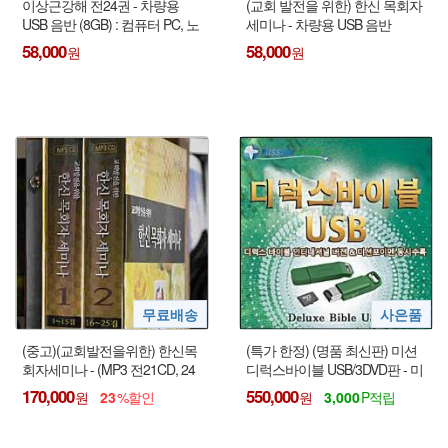
이상근강해 전24권 - 차량용
(교회 발전을 위한) 한신 목회자
USB 음반 (8GB) : 컴퓨터 PC, 노
세미나 - 차량용 USB 음반
트북 사용 가능 !!!
(8GB) : 컴퓨터 PC, 노트북 사용
58,000
58,000
가능 !!!
(중고)(교회발전을위한) 한신목
(특가 한정) (명품 최신판) 미션
회자세미나 - (MP3 전21CD, 24
디럭스바이블 USB/3DVD판 - 미
집 없음 / Software 17CD)
션포이멘 결합 + 사은품
170,000
550,000
23
3,000