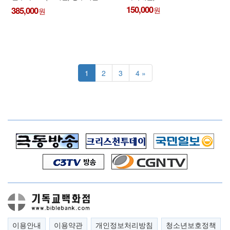
(USB인증방식)
150,000
385,000
1
2
3
4 »
이용안내
이용약관
개인정보처리방침
청소년보호정책