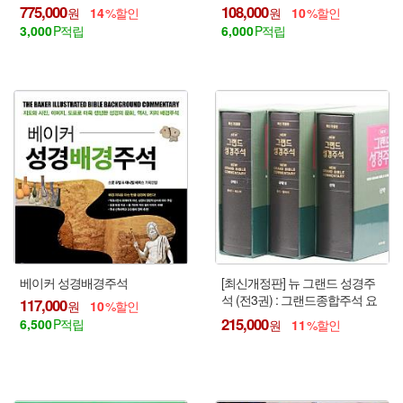
775,000
108,000
14
10
3,000
6,000
베이커 성경배경주석
[최신개정판] 뉴 그랜드 성경주
석 (전3권) : 그랜드종합주석 요
117,000
10
약판 !!!
215,000
6,500
11