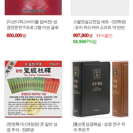
(미션디럭스바이블 업버전) 성
스펄전설교전집 세트 - (전35권)
경전문연구프로그램 미션 글로
: 표지 하드커버 소프트 약 반반
리 바이블 USB + PC 통합버전
!!!
850,000
997,800
11
원어성경 주석 강해 설교 성경
55,500
성구사전
(한정특가) (개정판) 존 칼빈 성
[톰슨3] 성경해설 - 성경 연구 적
경 주석 - 전20권
극 추천 !!!