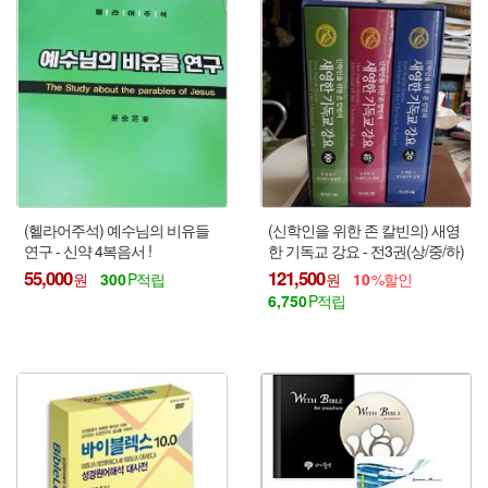
(헬라어주석) 예수님의 비유들
(신학인을 위한 존 칼빈의) 새영
연구 - 신약 4복음서 !
한 기독교 강요 - 전3권(상/중/하)
55,000
121,500
300
10
6,750