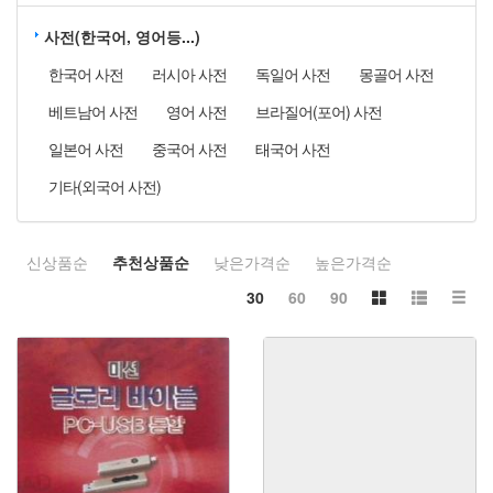
사전(한국어, 영어등...)
한국어 사전
러시아 사전
독일어 사전
몽골어 사전
베트남어 사전
영어 사전
브라질어(포어) 사전
일본어 사전
중국어 사전
태국어 사전
기타(외국어 사전)
신상품순
추천상품순
낮은가격순
높은가격순
30
60
90