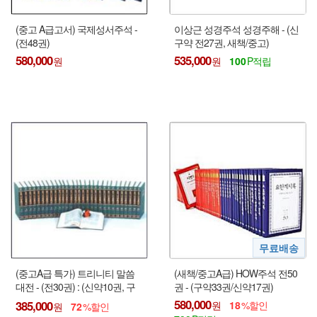
(중고 A급고서) 국제성서주석 -
이상근 성경주석 성경주해 - (신
(전48권)
구약 전27권, 새책/중고)
580,000
535,000
100
(중고A급 특가) 트리니티 말씀
(새책/중고A급) HOW주석 전50
대전 - (전30권) : (신약10권, 구
권 - (구약33권/신약17권)
약20권)
580,000
385,000
18
72