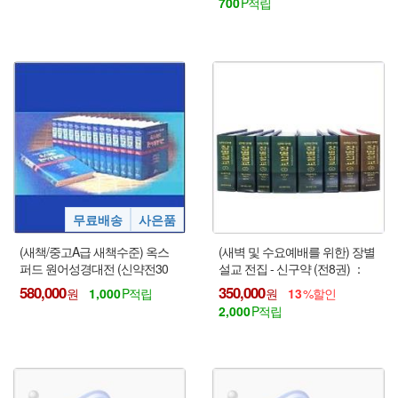
700
(새책/중고A급 새책수준) 옥스
(새벽 및 수요예배를 위한) 장별
퍼드 원어성경대전 (신약전30
설교 전집 - 신구약 (전8권) ：
권) + 사은품
15분 설교 !!!
580,000
350,000
1,000
13
2,000