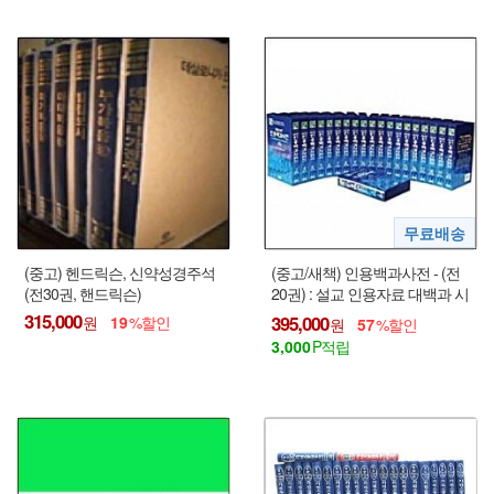
(중고) 헨드릭슨, 신약성경주석
(중고/새책) 인용백과사전 - (전
(전30권, 핸드릭슨)
20권) : 설교 인용자료 대백과 시
리즈 !!!
315,000
395,000
19
57
3,000