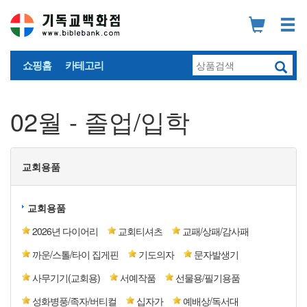
쇼핑홈
카테고리
02월 - 졸업/입학
교회용품
교회용품
2026년 다이어리
교회티셔츠
교패/상패/감사패
까운/스톨/타이 집게핀
기도의자
문자발생기
사무기기(교회용)
서예작품
선물용/필기용품
성화병풍/족자/버티컬
십자가
예배상/독서대