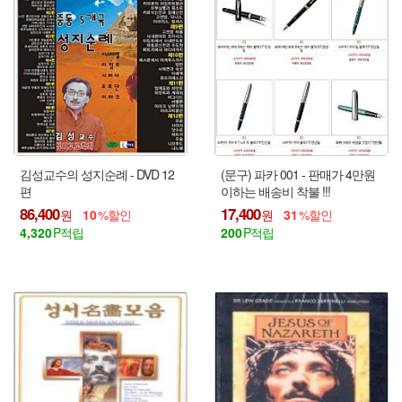
김성교수의 성지순례 - DVD 12
(문구) 파카 001 - 판매가 4만원
편
이하는 배송비 착불 !!!
86,400
17,400
10
31
4,320
200