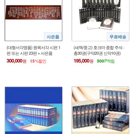
(대형서각명품) 원목서각 시편 1
(새책/중고) 호크마 종합 주석 -
편 또는 시편 23편 + 사은품
총30권(구약20권 신약10권)
300,000
195,000
15
500