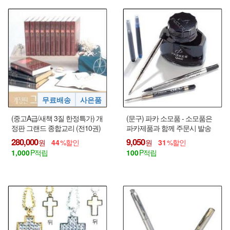
(중고A급/새책 3질 한정특가) 개
(문구) 파카 소모품 - 소모품은
정판 그랜드 종합교리 (전10권)
파카제품과 함께 주문시 발송
+ 사은품
가능함 !!!
280,000
9,050
44
31
1,000
100