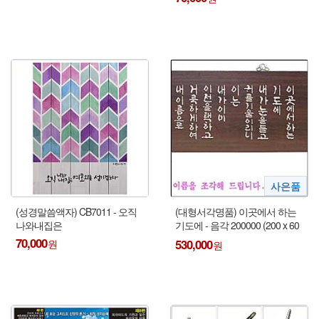
(성경말씀액자) CB7011 - 오직
(대형서각명품) 이곳에서 하는
나와내집은
기도에 - 음각 200000 (200 x 60
x 1.5cm) + 사은품
70,000
530,000