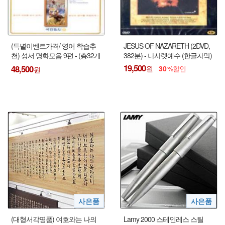
(특별이벤트가격/ 영어 학습추
JESUS OF NAZARETH (2DVD,
천) 성서 명화모음 9편 - (총32개
382분) - 나사렛예수 (한글자막)
V-CD) : 영어학습용 V-CD !!!
19,500
48,500
30
(대형서각명품) 여호와는 나의
Lamy 2000 스테인레스 스틸