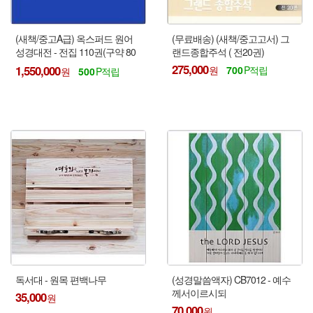
(새책/중고A급) 옥스퍼드 원어
(무료배송) (새책/중고고서) 그
성경대전 - 전집 110권(구약 80
랜드종합주석 ( 전20권)
권, 신약 30권)
275,000
1,550,000
700
500
독서대 - 원목 편백나무
(성경말씀액자) CB7012 - 예수
께서이르시되
35,000
70,000