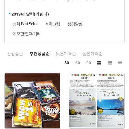
2019년 달력(카렌다)
성화 Best Seller
성화그림
성경말씀
메모판/연력/기타
신상품순
추천상품순
낮은가격순
높은가격순
30
60
90