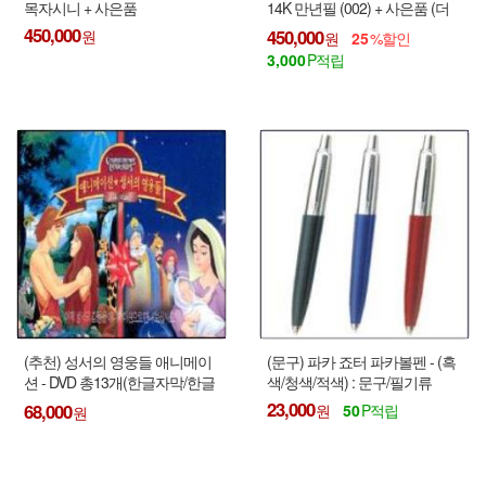
목자시니 + 사은품
14K 만년필 (002) + 사은품 (더
바이블 1DVD:정가25,000원)
450,000
450,000
25
3,000
(추천) 성서의 영웅들 애니메이
(문구) 파카 죠터 파카볼펜 - (흑
션 - DVD 총13개(한글자막/한글
색/청색/적색) : 문구/필기류
더빙판)
23,000
68,000
50