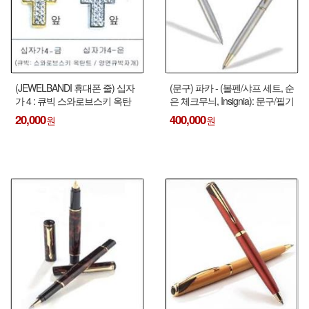
(JEWELBANDI 휴대폰 줄) 십자
(문구) 파카 - (볼펜/샤프 세트, 순
가 4 : 큐빅 스와로브스키 옥탄
은 체크무늬, Insignia): 문구/필기
트/ 양면큐빅 고급자개제품 !!! -
류
20,000
400,000
2개(금, 은) 1세트