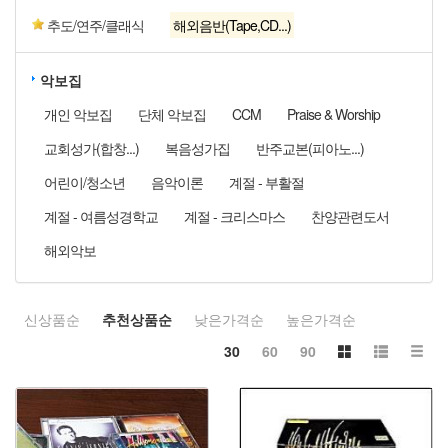
추도/연주/클래식
해외음반(Tape,CD...)
악보집
개인 악보집
단체 악보집
CCM
Praise & Worship
교회성가(합창...)
복음성가집
반주교본(피아노...)
어린이/청소년
음악이론
계절 - 부활절
계절 - 여름성경학교
계절 - 크리스마스
찬양관련도서
해외악보
신상품순
추천상품순
낮은가격순
높은가격순
30
60
90