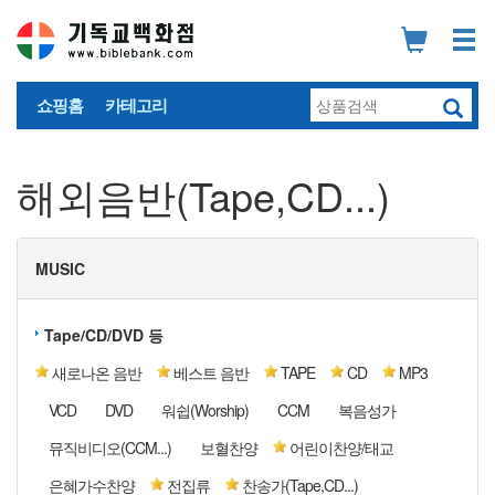
쇼핑홈
카테고리
해외음반(Tape,CD...)
MUSIC
Tape/CD/DVD 등
새로나온 음반
베스트 음반
TAPE
CD
MP3
VCD
DVD
워쉽(Worship)
CCM
복음성가
뮤직비디오(CCM...)
보혈찬양
어린이찬양/태교
은혜가수찬양
전집류
찬송가(Tape,CD...)