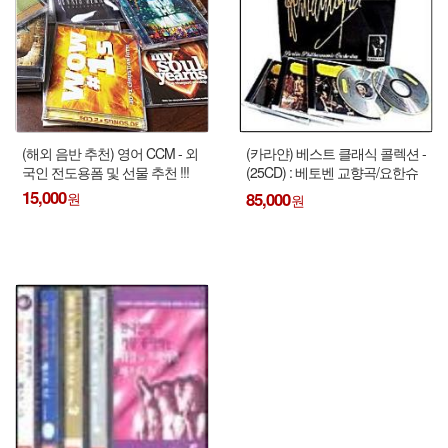
(해외 음반 추천) 영어 CCM - 외
(카라얀) 베스트 클래식 콜렉션 -
국인 전도용폼 및 선물 추천 !!!
(25CD) : 베토벤 교향곡/요한슈
트라우스/모차르트/슈베르트 ...
15,000
85,000