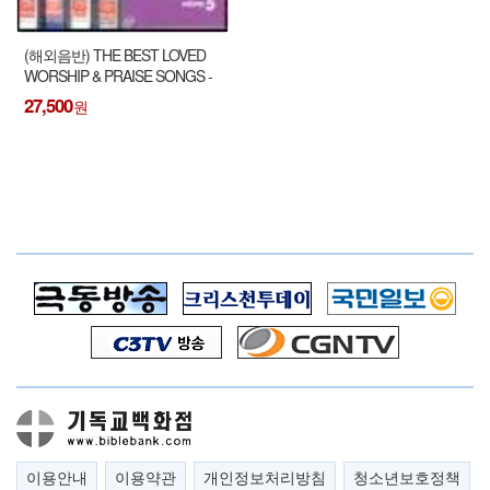
(해외음반) THE BEST LOVED
WORSHIP & PRAISE SONGS -
한국인이 가장 좋아하는 워쉽 &
27,500
프레이즈 베스트 시리즈 테잎
(Tape 총5개)
이용안내
이용약관
개인정보처리방침
청소년보호정책