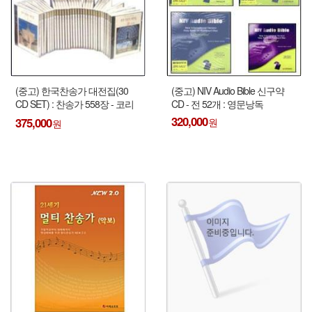
(중고) 한국찬송가 대전집(30
(중고) NIV Audio Bible 신구약
CD SET) : 찬송가 558장 - 코리
CD - 전 52개 : 영문낭독
안 심포니 오케스트라 (Korean
320,000
375,000
Symphony Orchestra) !!!