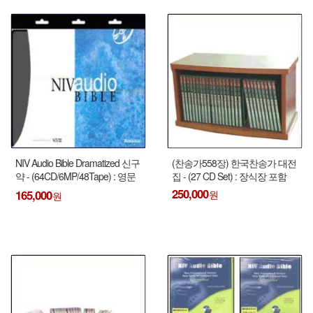
NIV Audio Bible Dramatized 신구
(찬송가558장) 한국찬송가 대전
약 - (64CD/6MP/48Tape) : 영문
집 - (27 CD Set) : 장식장 포함
낭독 !!!
250,000
165,000