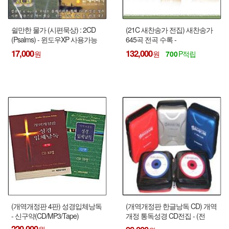
쉴만한 물가 (시편묵상) : 2CD
(21C 새찬송가 전집) 새찬송가
(Psalms) - 윈도우XP 사용가능
645곡 전곡 수록 -
함 !!!
(30CD/MP3/Tape)
17,000
132,000
700
(개역개정판 4판) 성경입체낭독
(개역개정판 한글낭독 CD) 개역
- 신구약(CD/MP3/Tape)
개정 통독성경 CD전집 - (전
42CD/전40Tape)
220,000