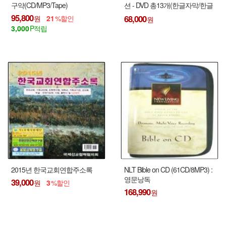
구약(CD/MP3/Tape)
션 - DVD 총13개(한글자막/한글
더빙판)
95,800
68,000
21
3,000
2015년 한국교회연합주소록
NLT Bible on CD (61CD/8MP3) :
영문낭독
39,000
3
168,990