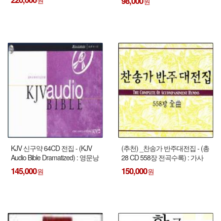
98,000
KJV 신구약 64CD 전집 - (KJV
(추천) _찬송가 반주대전집 - (총
Audio Bible Dramatized) : 영문낭
28 CD 558장 전곡수록) : 가사
독
없이 반주만 !!!
145,000
150,000