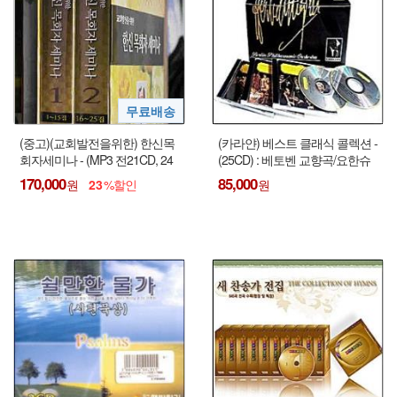
(중고)(교회발전을위한) 한신목
(카라얀) 베스트 클래식 콜렉션 -
회자세미나 - (MP3 전21CD, 24
(25CD) : 베토벤 교향곡/요한슈
집 없음 / Software 17CD)
트라우스/모차르트/슈베르트 ...
170,000
85,000
23