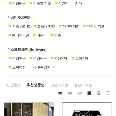
성경낭독
찬송가 전집
어린이
기타
비디오/DVD
간증 시리즈
교육용 자료
다큐멘터리
뮤직 비디오
애니메이션
어린이
영화
소프트웨어(Software)
성경연구
성경낭독
영상예배
교회예배
교회행정
기타(수양회...)
신상품순
추천상품순
낮은가격순
높은가격순
30
60
90