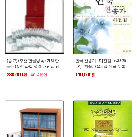
(중고) (추천 한글낭독 / 개역한
한국 찬송가_ 대전집 - (CD 25
글판) 아브라함 성경 대전집 전
EA) : 찬송가 558장 전곡 수록
70CD - (구약46CD + 신약24CD)
-〉 비슷한것 24CD (파일북)
380,000
110,000
40