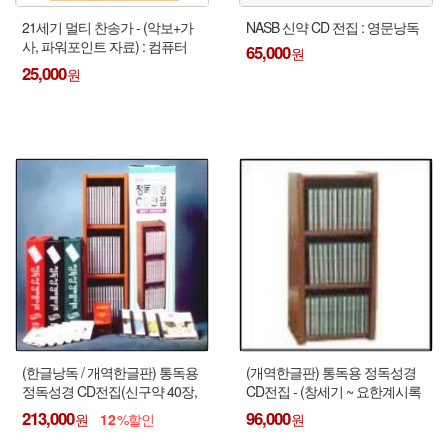
21세기 멀티 찬송가 - (악보+가
NASB 신약 CD 전집 : 영문낭독
사, 파워포인트 자료) : 컴퓨터
65,000
전용 !!!
25,000
(한글낭독 / 개역한글판) 통독용
(개역한글판) 통독용 정독성경
정독성경 CD전집(신구약 40장,
CD전집 - (창세기 ~ 요한계시록
장식장 미포함) + Tape(신구약
CD 40장) : 지갑식 보급판 !!! (장
213,000
96,000
12
38개)
식장은 제외)