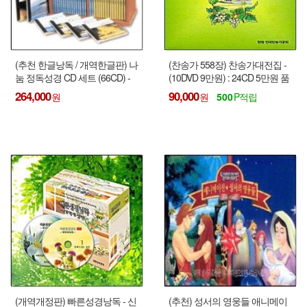
(추천 한글낭독 / 개역한글판) 나
(찬송가 558장) 찬송가대전집 -
눔 정독성경 CD 세트 (66CD) -
(10DVD 9만원) : 24CD 5만원 품
나무 케이스 제외 !!!
절 !!!
264,000
90,000
500
(개역개정판) 빠른성경낭독 - 신
(추천) 성서의 영웅들 애니메이