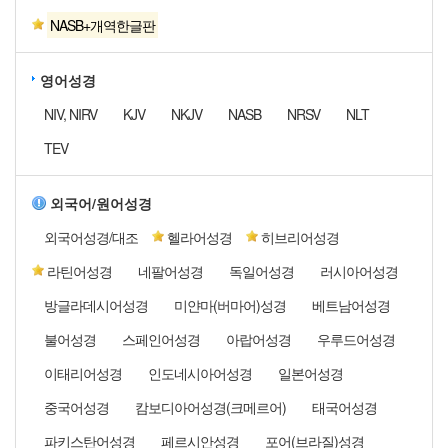
NASB+개역한글판
영어성경
NIV, NIRV
KJV
NKJV
NASB
NRSV
NLT
TEV
외국어/원어성경
외국어성경/대조
헬라어성경
히브리어성경
라틴어성경
네팔어성경
독일어성경
러시아어성경
방글라데시어성경
미얀마(버마어)성경
베트남어성경
불어성경
스페인어성경
아랍어성경
우루드어성경
이태리어성경
인도네시아어성경
일본어성경
중국어성경
캄보디아어성경(크메르어)
태국어성경
파키스탄어성경
페르시안성경
포어(브라질)성경