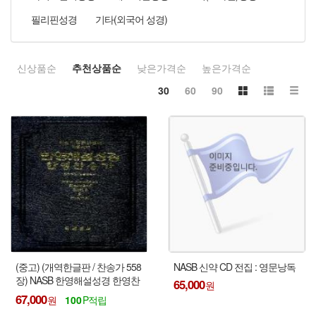
필리핀성경
기타(외국어 성경)
신상품순
추천상품순
낮은가격순
높은가격순
30
60
90
(중고) (개역한글판 / 찬송가 558
NASB 신약 CD 전집 : 영문낭독
장) NASB 한영해설성경 한영찬
65,000
송가 - (대중소, 색인 또는 무색
67,000
100
인) : 랜덤으로 보내 드림 !