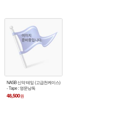
NASB 신약 테잎 (고급천케이스)
- Tape : 영문낭독
48,500