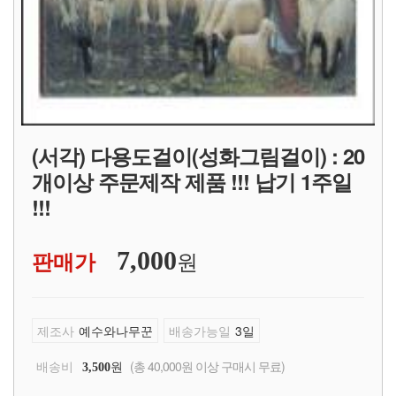
(서각) 다용도걸이(성화그림걸이) : 20
개이상 주문제작 제품 !!! 납기 1주일
!!!
원
판매가
7,000
제조사
예수와나무꾼
배송가능일
3일
배송비
원
(총 40,000원 이상 구매시 무료)
3,500