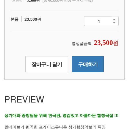
배송비
원
(총 40,000원 이상 구매시 무료)
3,500
본품
23,500
원
원
23,500
총상품금액
장바구니 담기
구매하기
PREVIEW
성가대와 중창팀을 위해 편곡된, 영감있고 아름다운 합창곡집 !!!
필데이브가 편곡한 프레이즈유니온 성가합창악보의 특징