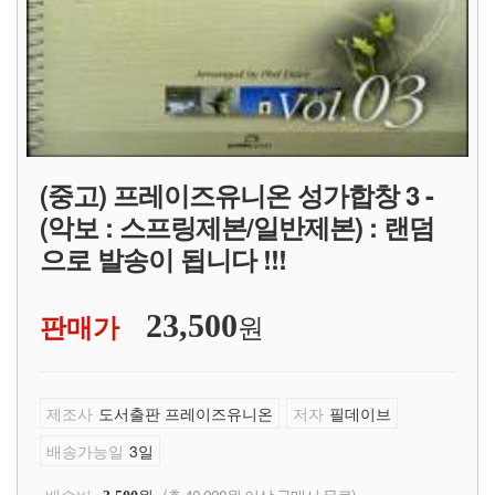
(중고) 프레이즈유니온 성가합창 3 -
(악보 : 스프링제본/일반제본) : 랜덤
으로 발송이 됩니다 !!!
원
판매가
23,500
제조사
도서출판 프레이즈유니온
저자
필데이브
배송가능일
3일