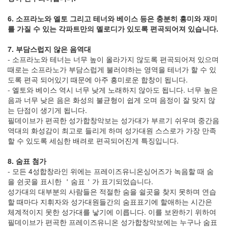
6. 소프라노와 엘토 그리고 테너와 베이스 등은 충분히 흥미와 재미
를 가질 수 있는 각파트만의 멜로디가 있도록 편곡되어져 있습니다.
7. 부담스럽지 않은 음역대
- 소프라노와 테너는 너무 높이 올라가지 않도록 편곡되어져 있으며
때로는 소프라노가 부담스럽게 불러야하는 영역을 테너가 할 수 있
도록 편곡 되어있기 때문에 아주 흥미로운 합창이 됩니다.
- 엘토와 베이스 역시 너무 낮게 노래하지 않아도 됩니다. 너무 높은
음과 너무 낮은 음은 화성의 불균형이 쉽게 오며 음정이 잘 맞지 않
는 단점이 생기게 됩니다.
필데이브가 편곡한 성가합창악보는 성가대가 부르기 쉬우며 중간음
역대의 화성감이 최고로 들리게 하며 성가대원 스스로가 가장 만족
할 수 있도록 세심한 배려로 편곡되어진게 특징입니다.
8. 숨표 첨가
- 모든 4성합창라인 위에는 프레이즈유니온싱어즈가 녹음할 때 숨
을 쉰곳을 표시한 ＇숨표＇가 표기되었습니다.
성가대의 대부분의 사람들은 적절한 숨을 쉴곳을 찾지 못하며 연습
할 때마다 지휘자와 성가대원들간의 숨표표기에 할애하는 시간은
체계적이지 못한 성가대를 낳기에 이릅니다. 이를 보완하기 위하여
필데이브가 편곡한 프레이즈유니온 성가합창악보에는 누구나 숨표