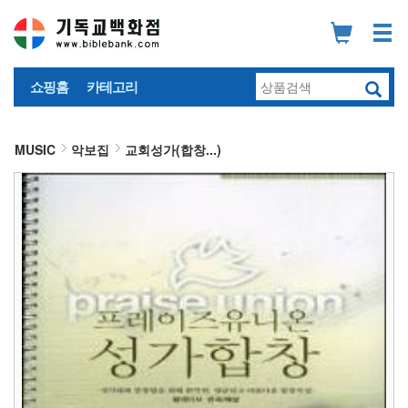
쇼핑홈
카테고리
MUSIC
악보집
교회성가(합창...)