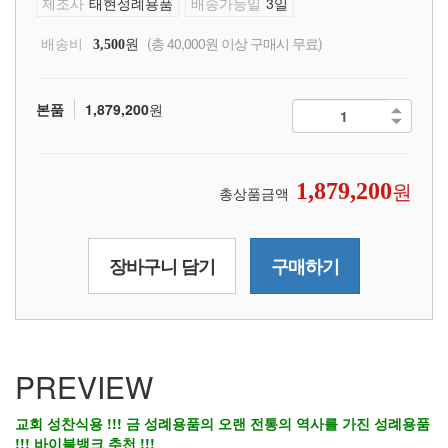
제조사
태현성례용품
배송가능일
3일
배송비
원
(총 40,000원 이상 구매시 무료)
3,500
본품
1,879,200
원
원
1,879,200
총상품금액
장바구니 담기
구매하기
PREVIEW
교회 성찬식용 !!! 금 성례용품의 오랜 전통의 역사를 가진 성례용품
!!! 바이블뱅크 추천 !!!