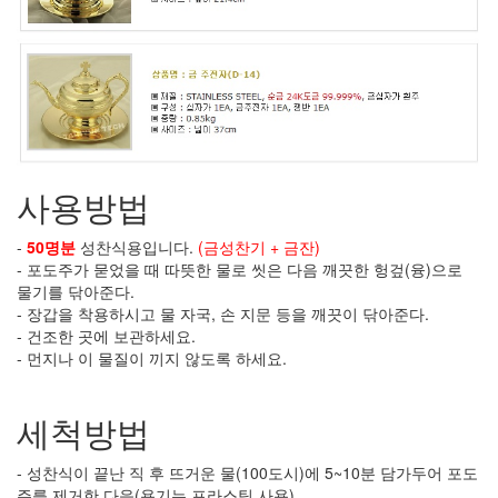
사용방법
-
50명분
성찬식용입니다.
(금성찬기 + 금잔)
- 포도주가 묻었을 때 따뜻한 물로 씻은 다음 깨끗한 헝겊(융)으로
물기를 닦아준다.
- 장갑을 착용하시고 물 자국, 손 지문 등을 깨끗이 닦아준다.
- 건조한 곳에 보관하세요.
- 먼지나 이 물질이 끼지 않도록 하세요.
세척방법
- 성찬식이 끝난 직 후 뜨거운 물(100도시)에 5~10분 담가두어 포도
주를 제거한 다음(용기는 프라스틱 사용)