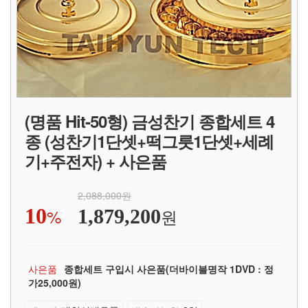
(명품 Hit-50형) 금성찬기 종합세트 4
종 (성찬기1단셋+떡그릇1단셋+세례
기+주전자) + 사은품
2,088,000원
10
%
원
1,879,200
종합세트 구입시 사은품(더바이블명작 1DVD : 정
가25,000원)