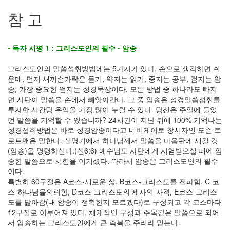
참 고
- 독자 서평 1 : 그리스도인의 필수 - 암송
그리스도인의 말씀섭취방법에는 5가지가 있다. 손으로 생각하면 쉬
운데, 먼저 새끼손가락은 듣기, 약지는 읽기, 중지는 공부, 검지는 암
송, 가장 중요한 엄지는 성경묵상이다. 모든 방법 중 하나라도 빠지
면 사탄이 말씀을 손에서 빼앗아간다. 그 중 암송은 성경말씀섭취를
투자한 시간당 유익을 가장 많이 누릴 수 있다. 당신은 주일에 들었
던 말씀을 기억할 수 있습니까? 24시간이 지난 뒤에 100% 기억나는
성경섭취방법은 바로 성경암송이다고 네비게이토 창시자인 도슨 트
로트맨은 말한다. 신명기에서 하나님께서 말씀을 마음판에 새길 것
(암송)을 명령하신다.(신6:6) 예수님도 사단에게 시험받으실 때에 암
송한 말씀으로 시험을 이기셨다. 따라서 암송은 그리스도인의 필수
이다.
특별히 60구절은 A코스-새로운 삶, B코스-그리스도를 전파함, C 코
스-하나님을의뢰함, D코스-그리스도의 제자의 자격, E코스-그리스
도를 닮아감(내 암송이 정확한지 모르겠다)로 구성되고 각 코스마다
12구절로 이루어져 있다. 체계적인 구성과 주옥같은 말씀으로 되어
서 암송하는 그리스도인에게 큰 축복을 주리라 믿는다.