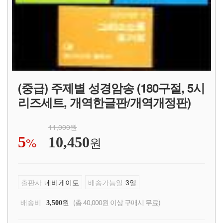
(중급) 주제별 성경암송 (180구절, 5시
리즈세트, 개역한글판/개역개정판)
11,000원
5
%
원
10,450
출판사
네비게이토
배송가능일
3일
배송비
원
(총 40,000원 이상 구매시 무료)
3,500