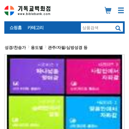
쇼핑홈
카테고리
성경/찬송가
용도별
관주/자필/심방성경 등