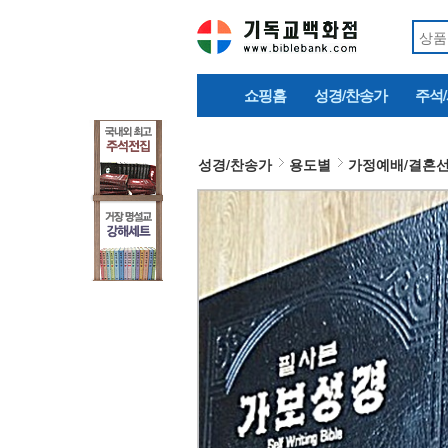
쇼핑홈
성경/찬송가
주석
성경/찬송가
용도별
가정예배/결혼