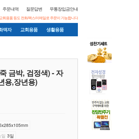
주문내역
질문답변
무통장입금안내
/교회용품 등도 전화/팩스/이메일로 주문이 가능합니다
화액자
교회용품
생활용품
 금박, 검정색) - 자
년용,장년용)
5x285x105mm
능일
3일