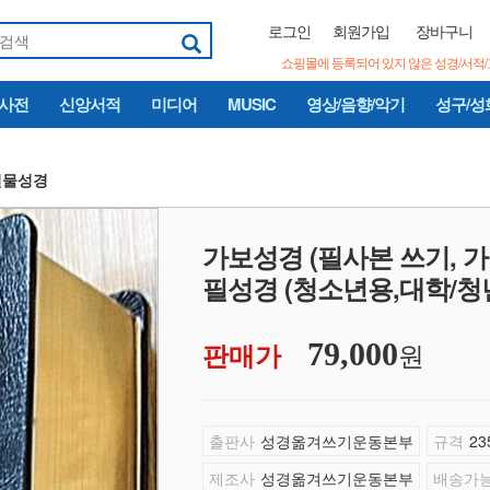
로그인
회원가입
장바구니
쇼핑몰에 등록되어 있지 않은 성경/서적
/사전
신앙서적
미디어
MUSIC
영상/음향/악기
성구/성
선물성경
가보성경 (필사본 쓰기, 가죽
필성경 (청소년용,대학/청
원
판매가
79,000
출판사
성경옮겨쓰기운동본부
규격
23
제조사
성경옮겨쓰기운동본부
배송가