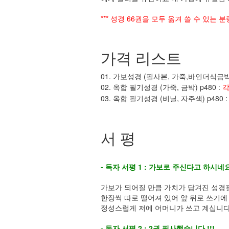
*** 성경 66권을 모두 옮겨 쓸 수 있는 
가격 리스트
01. 가보성경 (필사본, 가죽,바인더식금박
02. 옥합 필기성경 (가죽, 금박) p480 :
각
03. 옥합 필기성경 (비닐, 자주색) p480 
서 평
- 독자 서평 1 : 가보로 주신다고 하시네요 
가보가 되어질 만큼 가치가 담겨진 성경
한장씩 따로 떨어져 있어 앞 뒤로 쓰기에
정성스럽게 저에 어머니가 쓰고 계십니
- 독자 서평 2 : 2권 필사했습니다 !!!