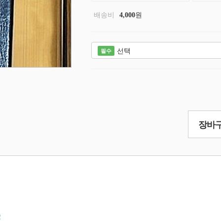
배송비
원
4,000
선택
필수
장바구
!