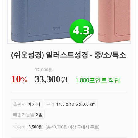
(쉬운성경) 일러스트성경 - 중/소/특소
37,000원
10
%
원
33,300
1,800포인트 적립
출판사
아가페
규격
14.5 x 19.5 x 3.6 cm
배송가능일
3일
배송비
원
(총 40,000원 이상 구매시 무료)
3,500