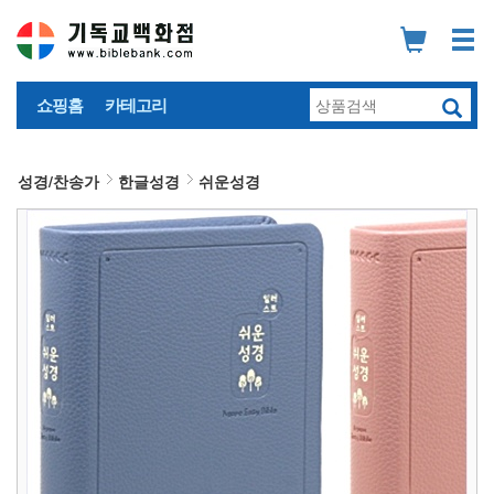
쇼핑홈
카테고리
성경/찬송가
한글성경
쉬운성경