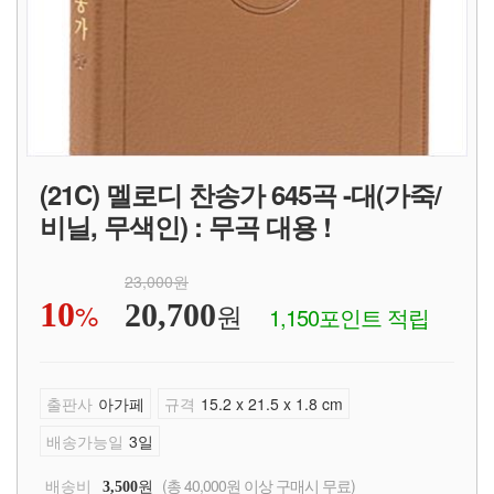
(21C) 멜로디 찬송가 645곡 -대(가죽/
비닐, 무색인) : 무곡 대용 !
23,000원
10
%
원
20,700
1,150포인트 적립
출판사
아가페
규격
15.2 x 21.5 x 1.8 cm
배송가능일
3일
배송비
원
(총 40,000원 이상 구매시 무료)
3,500